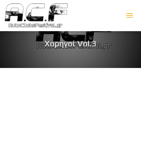
Ε
Ν
Χορηγοί Vol.3
Α
Λ
Λ
Α
Γ
Ή
Π