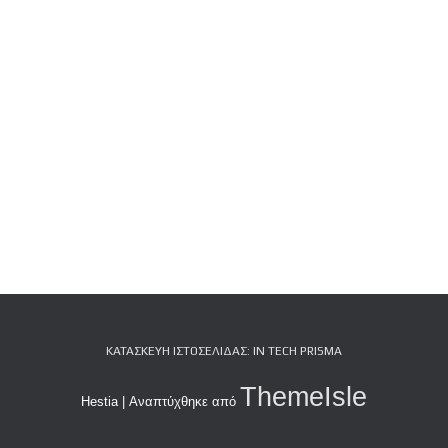
Λ
Ο
Ή
Γ
Η
Σ
Η
Σ
ΚΑΤΑΣΚΕΥΉ ΙΣΤΟΣΕΛΊΔΑΣ: IN TECH PRISMA
ThemeIsle
Hestia | Αναπτύχθηκε από