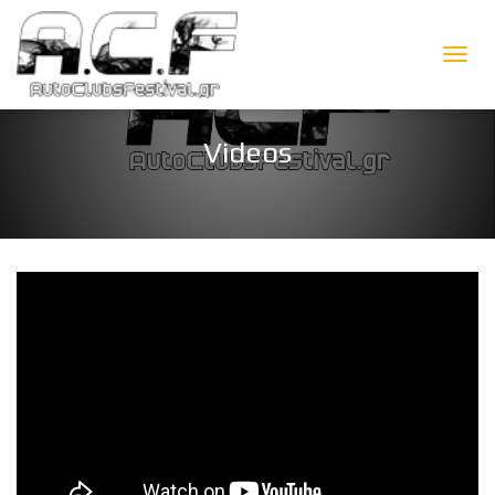
Ε
Ν
Videos
Α
Λ
Λ
Α
Γ
Ή
Π