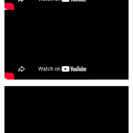
Λ
Ο
Ή
Γ
Η
Σ
Η
Σ