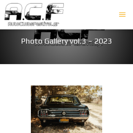
Ε
Ν
Photo Gallery vol.3 – 2023
Α
Λ
Λ
Α
Γ
Ή
Π