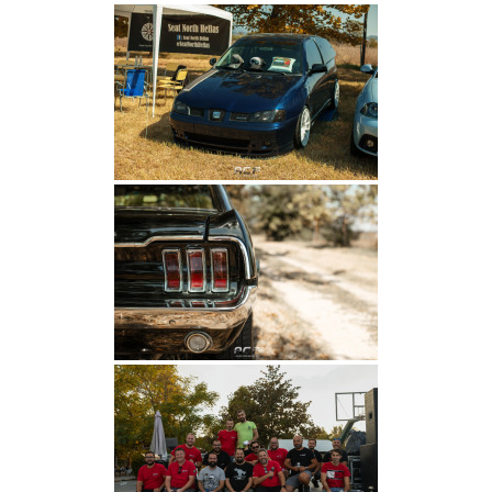
Λ
Ο
Ή
Γ
Η
Σ
Η
Σ